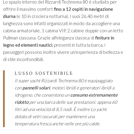
Lo spazio interno del Rizzardi Technema 80 è studiato per
offrire il massimo comfort
fino a 12 ospiti in navigazione
diurna
(e 10 in crociera notturna). I suoi 26,40 metri di
lunghezza sono infatti organizzati in modo da accogliere una
cabina armatoriale, 1 cabina VIP, 2 cabine doppie con un letto
Pullman ciascuna. Grazie all'eleganza classica di
finiture in
legno ed elementi nautici
, presenti in tutta la barca, i
passeggeri possono inoltre vivere un'esperienza di bellezza e
di stile inconfondibili.
LUSSO SOSTENIBILE
Il super yacht Rizzardi Technema 80 è equipaggiato
con
pannelli solari
, motori ibridi e generatori ibridi a
idrogeno, che consentono un
consumo estremamente
ridotto
per una barca delle sue prestazioni: appena 60
litri ad una velocità di 8,5 nodi. È inoltre Lo yacht
dotato di vetri oscurati per mantenere una
temperatura fresca anche nelle ore più calde.